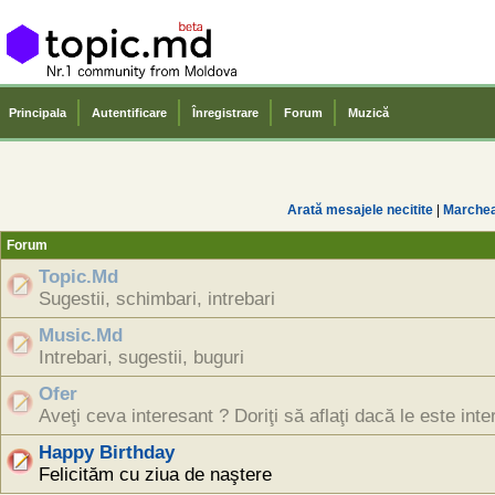
Principala
Autentificare
Înregistrare
Forum
Muzică
Arată mesajele necitite
|
Marcheaz
Forum
Topic.Md
Sugestii, schimbari, intrebari
Music.Md
Intrebari, sugestii, buguri
Ofer
Aveţi ceva interesant ? Doriţi să aflaţi dacă le este inte
Happy Birthday
Felicităm cu ziua de naştere