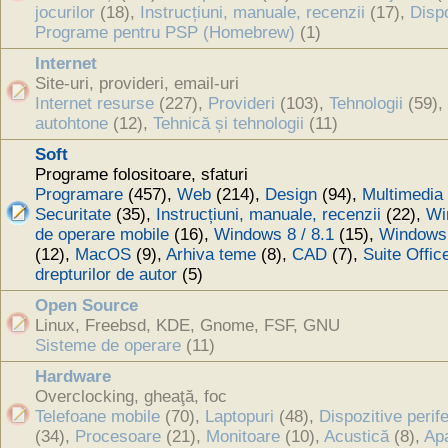
jocurilor
(18),
Instrucțiuni, manuale, recenzii
(17),
Disp
Programe pentru PSP (Homebrew)
(1)
Internet
Site-uri, provideri, email-uri
Internet resurse
(227),
Provideri
(103),
Tehnologii
(59),
autohtone
(12),
Tehnică și tehnologii
(11)
Soft
Programe folositoare, sfaturi
Programare
(457),
Web
(214),
Design
(94),
Multimedia
Securitate
(35),
Instrucțiuni, manuale, recenzii
(22),
Wi
de operare mobile
(16),
Windows 8 / 8.1
(15),
Windows
(12),
MacOS
(9),
Arhiva teme
(8),
CAD
(7),
Suite Offic
drepturilor de autor
(5)
Open Source
Linux, Freebsd, KDE, Gnome, FSF, GNU
Sisteme de operare
(11)
Hardware
Overclocking, gheaţă, foc
Telefoane mobile
(70),
Laptopuri
(48),
Dispozitive perif
(34),
Procesoare
(21),
Monitoare
(10),
Acustică
(8),
Apa