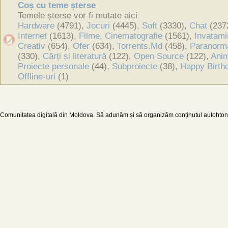
Coș cu teme șterse
Temele șterse vor fi mutate aici
Hardware
(4791),
Jocuri
(4445),
Soft
(3330),
Chat
(237
Internet
(1613),
Filme, Cinematografie
(1561),
Invatami
Creativ
(654),
Ofer
(634),
Torrents.Md
(458),
Paranorm
(330),
Cărți și literatură
(122),
Open Source
(122),
Anim
Proiecte personale
(44),
Subproiecte
(38),
Happy Birth
Offline-uri
(1)
0.010131120681763
Comunitatea digitală din Moldova. Să adunăm și să organizăm conținutul autohton d