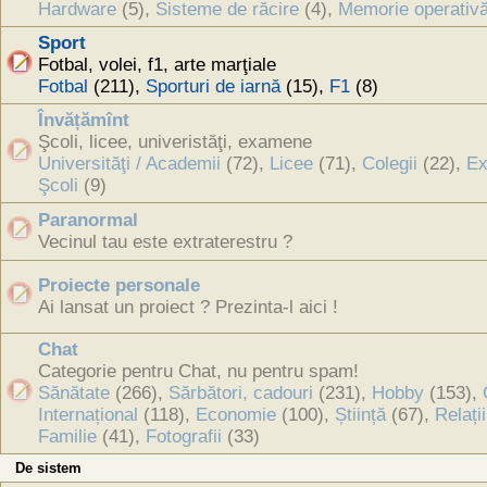
Hardware
(5),
Sisteme de răcire
(4),
Memorie operativ
Sport
Fotbal, volei, f1, arte marţiale
Fotbal
(211),
Sporturi de iarnă
(15),
F1
(8)
Învățămînt
Şcoli, licee, univeristăţi, examene
Universităţi / Academii
(72),
Licee
(71),
Colegii
(22),
Ex
Şcoli
(9)
Paranormal
Vecinul tau este extraterestru ?
Proiecte personale
Ai lansat un proiect ? Prezinta-l aici !
Chat
Categorie pentru Chat, nu pentru spam!
Sănătate
(266),
Sărbători, cadouri
(231),
Hobby
(153),
Internațional
(118),
Economie
(100),
Știință
(67),
Relați
Familie
(41),
Fotografii
(33)
De sistem