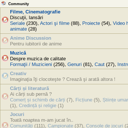
Community
Filme, Cinematografie
Discuţii, lansări
Seriale
(230),
Actori şi filme
(88),
Proiecte
(54),
Video 
animate
(28)
Anime Discussion
Pentru iubitorii de anime
Muzică
Despre muzica de calitate
Formaţii / Muzicieni
(256),
Genuri
(81),
Caut
(27),
Inst
Creativ
Imaginaţia îţi clocoteşte ? Crează şi arată altora !
Cărți și literatură
Ai cărți sub pernă ?
Сomerț și schimb de cărți
(7),
Ficțiune
(5),
Științe uma
(1),
Credință și religie
(1)
Jocuri
Toată noaptea m-am jucat în..
Comunități
(111),
Campionate
(37),
Console de jocuri
(