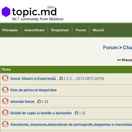
Principala
Autentificare
Înregistrare
Forum
Muzică
Forum
>
Cha
<< Prece
Teme
Sexul. Sfaturi şi Experienţă.
(
1
2
3
...
2874
2875
2876
)
Fete de petrecut timpul bine
amenda fumat
(
1
2
)
Relatii de cuplu si familie a barbatilor
(
1
2
)
Abstinenta, impotenta,dependenta de pornografia,dopamina si masturba