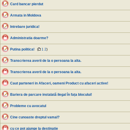
Card bancar pierdut
Armata in Moldova
Intrebare juridica!
Administratia doarme?
Putina politica!
(
1
2
)
Transcrierea averii de la o persoana la alta.
Transcrierea averii de la o persoana la alta.
Caut parteneri in Afaceri, oameni Product cu afaceri active!
Bariera de parcare instalată ilegal în fața blocului!
Probleme cu avocatul
Cine cunoaste dreptul vamal?
cu ce pot ajunge la destinatie