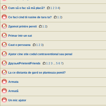
Cum să o fac să mă placă?
(
1
2
3
4
)
Ce faci cind tii rusine de tara ta?
(
1
2
)
Zgomot printre pereti
(
1
2
)
Primar intr-un sat
Caut o persoana
(
1
2
3
)
Ajutor cine stie codul contraventional sau penal
Друзья/Prieteni/Friends
(
1
2
3
...
5
6
7
)
La ce distanta de gard se planteaza pomii?
Armata
Armată
Un mic ajutor