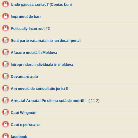
Unde gasesc coniac? (Coniac bun)
Imprumut de bani
Politically Incorrect #2
Sunt parte vatamata intr-un dosar penal.
Afacere mobilă în Moldova
Intreprindere individuala in moldova
Devamare auto
Am nevoie de consultatie jurist !!!
Armata! Armata! Pe ultima sută de metri!!!
(
1
2
)
Caut Wingman
Caut o persoana
facebook