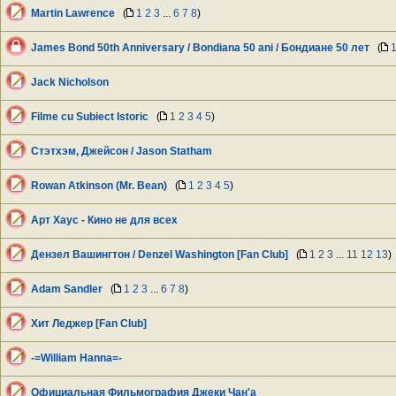
Martin Lawrence
(
1
2
3
...
6
7
8
)
James Bond 50th Anniversary / Bondiana 50 ani / Бондиане 50 лет
(
Jack Nicholson
Filme cu Subiect Istoric
(
1
2
3
4
5
)
Стэтхэм, Джейсон / Jason Statham
Rowan Atkinson (Mr. Bean)
(
1
2
3
4
5
)
Арт Хаус - Кино не для всех
Дензел Вашингтон / Denzel Washington [Fan Club]
(
1
2
3
...
11
12
13
)
Adam Sandler
(
1
2
3
...
6
7
8
)
Хит Леджер [Fan Club]
-=William Hanna=-
Официальная Фильмография Джеки Чан'а