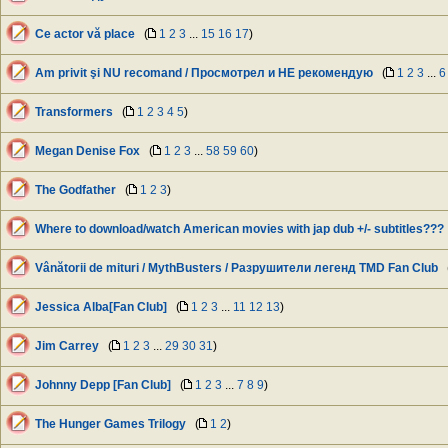
Ce actor vă place
(
1
2
3
...
15
16
17
)
Am privit şi NU recomand / Просмотрел и НЕ рекомендую
(
1
2
3
...
6
Transformers
(
1
2
3
4
5
)
Megan Denise Fox
(
1
2
3
...
58
59
60
)
The Godfather
(
1
2
3
)
Where to download/watch American movies with jap dub +/- subtitles???
Vânătorii de mituri / MythBusters / Разрушители легенд TMD Fan Club
Jessica Alba[Fan Club]
(
1
2
3
...
11
12
13
)
Jim Carrey
(
1
2
3
...
29
30
31
)
Johnny Depp [Fan Club]
(
1
2
3
...
7
8
9
)
The Hunger Games Trilogy
(
1
2
)