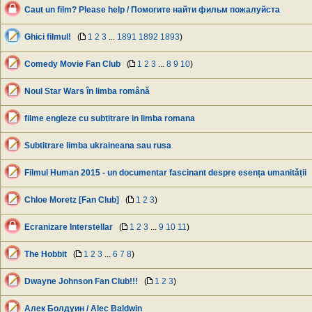
Caut un film? Please help / Помогите найти фильм пожалуйста
Ghici filmul!
(
1
2
3
...
1891
1892
1893
)
Comedy Movie Fan Club
(
1
2
3
...
8
9
10
)
Noul Star Wars în limba română
filme engleze cu subtitrare in limba romana
Subtitrare limba ukraineana sau rusa
Filmul Human 2015 - un documentar fascinant despre esența umanității
Chloe Moretz [Fan Club]
(
1
2
3
)
Ecranizare Interstellar
(
1
2
3
...
9
10
11
)
The Hobbit
(
1
2
3
...
6
7
8
)
Dwayne Johnson Fan Club!!!
(
1
2
3
)
Алек Болдуин / Alec Baldwin