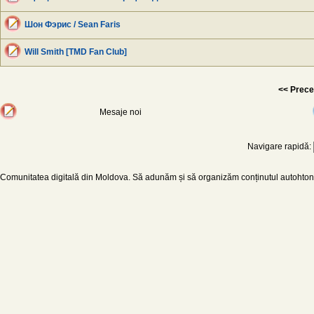
Шон Фэрис / Sean Faris
Will Smith [TMD Fan Club]
<< Prece
Mesaje noi
Navigare rapidă:
Comunitatea digitală din Moldova. Să adunăm și să organizăm conținutul autohton d