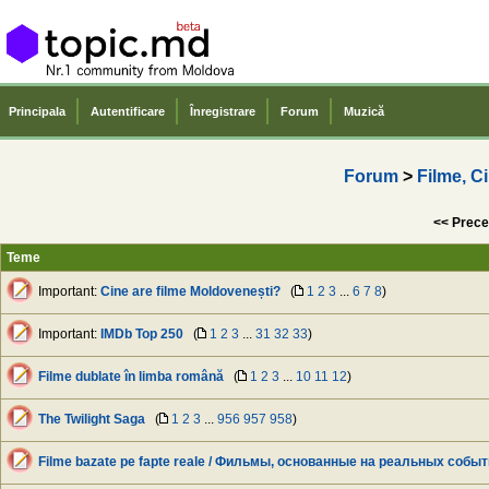
Principala
Autentificare
Înregistrare
Forum
Muzică
Forum
>
Filme, C
<< Prece
Teme
Important:
Cine are filme Moldovenești?
(
1
2
3
...
6
7
8
)
Important:
IMDb Top 250
(
1
2
3
...
31
32
33
)
Filme dublate în limba română
(
1
2
3
...
10
11
12
)
The Twilight Saga
(
1
2
3
...
956
957
958
)
Filme bazate pe fapte reale / Фильмы, основанные на реальных собы