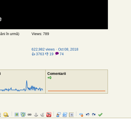
âni în urmă)
Views: 789
622,982 views ･ Oct 08, 2018
👍 3763 👎 19
74
i
Comentarii
+0