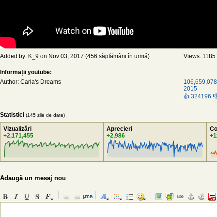
Added by: K_9 on Nov 03, 2017 (456 săptămâni în urmă)
Views: 1185
Informații youtube:
Author: Carla's Dreams
106,659,078 
2015
👍 324196 
Statistici
(145 zile de date)
Vizualizări
Aprecieri
Co
+2,171,455
+2,986
+1
Adaugă un mesaj nou