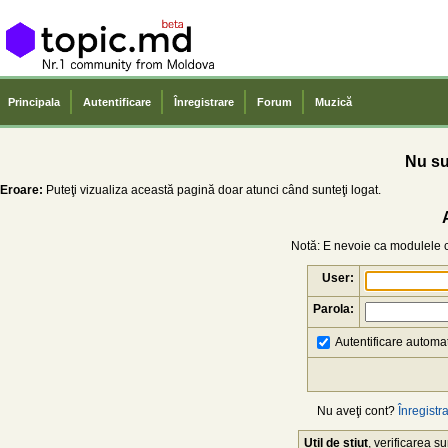
Principala
Autentificare
Înregistrare
Forum
Muzică
Nu sun
Eroare:
Puteţi vizualiza această pagină doar atunci când sunteţi logat.
Notă: E nevoie ca modulele co
User:
Parola:
Autentificare automat
Nu aveţi cont?
Înregistra
Util de știut
, verificarea 