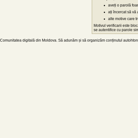
aveți o parolă fo
ați încercat să vă 
alte motive care t
Motivul verificarii este blo
se autentifice cu parole simp
Comunitatea digitală din Moldova. Să adunăm și să organizăm conținutul autohton d