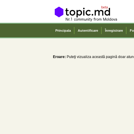
Principala
Autentificare
Înregistrare
Fo
Eroare:
Puteţi vizualiza această pagină doar atunc