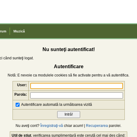
rum
Muzică
Nu sunteţi autentificat!
i când sunteţi logat.
Autentificare
Notă: E nevoie ca modulele cookies să fie activate pentru a vă autentifica.
User:
Parola:
Autentificare automată la următoarea vizită
Nu aveţi cont?
Înregistraţi-vă
chiar acum! |
Recuperarea
parolei.
Util de știut
, verificarea sumplimentară este cerută cel mai des când: