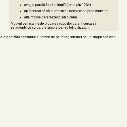
aveți o parolă foarte simplă (exemplu 1234)
ați încercat să vă autentificati nereusit de prea multe ori.
alte motive care trezesc suspiciuni.
Motivul verificarii este blocarea roboților care încerca să
se autentifice cu parole simple pentru toți utilizatorii.
 organizăm conținutul autohton de pe întreg internet pe un singur site web.