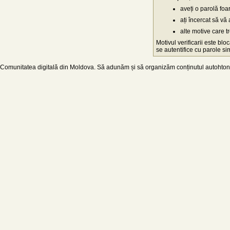
aveți o parolă fo
ați încercat să vă 
alte motive care t
Motivul verificarii este blo
se autentifice cu parole simp
Comunitatea digitală din Moldova. Să adunăm și să organizăm conținutul autohton d