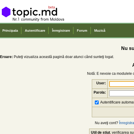
Principala
Autentificare
Înregistrare
Forum
Muzică
Nu sun
Eroare:
Puteţi vizualiza această pagină doar atunci când sunteţi logat.
Notă: E nevoie ca modulele co
User:
Parola:
Autentificare automat
Nu aveţi cont?
Înregistra
Util de știut
, verificarea 