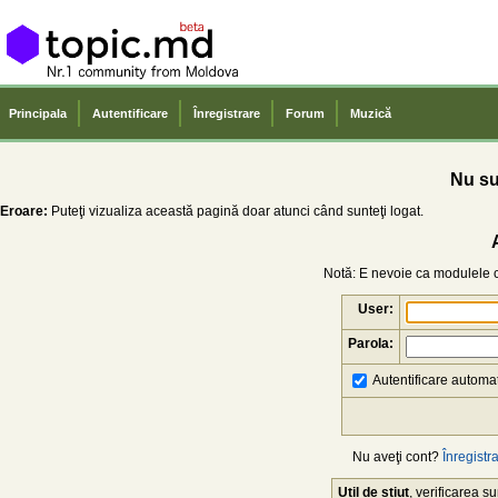
Principala
Autentificare
Înregistrare
Forum
Muzică
Nu sun
Eroare:
Puteţi vizualiza această pagină doar atunci când sunteţi logat.
Notă: E nevoie ca modulele co
User:
Parola:
Autentificare automat
Nu aveţi cont?
Înregistra
Util de știut
, verificarea 