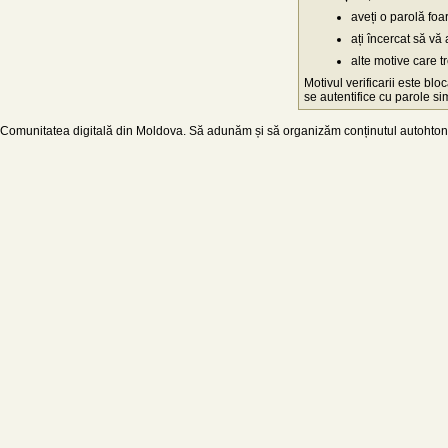
aveți o parolă fo
ați încercat să vă 
alte motive care t
Motivul verificarii este blo
se autentifice cu parole simp
Comunitatea digitală din Moldova. Să adunăm și să organizăm conținutul autohton d