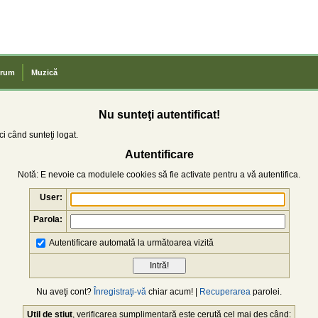
rum
Muzică
Nu sunteţi autentificat!
i când sunteţi logat.
Autentificare
Notă: E nevoie ca modulele cookies să fie activate pentru a vă autentifica.
User:
Parola:
Autentificare automată la următoarea vizită
Nu aveţi cont?
Înregistraţi-vă
chiar acum! |
Recuperarea
parolei.
Util de știut
, verificarea sumplimentară este cerută cel mai des când: