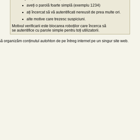
aveți o parolă foarte simplă (exemplu 1234)
ați încercat să vă autentificati nereusit de prea multe ori.
alte motive care trezesc suspiciuni.
Motivul verificarii este blocarea roboților care încerca să
se autentifice cu parole simple pentru toți utilizatorii.
 organizăm conținutul autohton de pe întreg internet pe un singur site web.