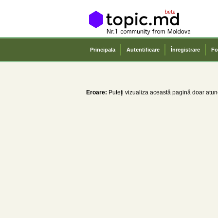
Principala
Autentificare
Înregistrare
Fo
Eroare:
Puteţi vizualiza această pagină doar atunc