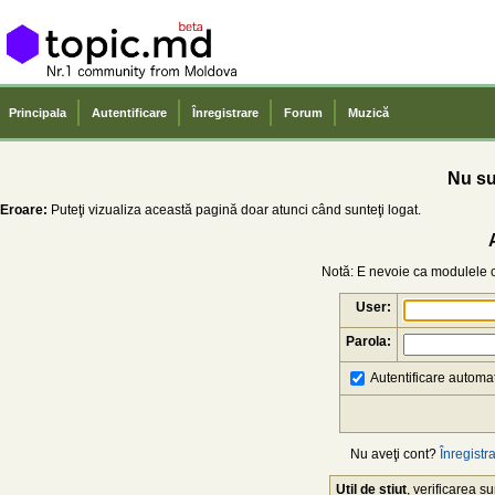
Principala
Autentificare
Înregistrare
Forum
Muzică
Nu sun
Eroare:
Puteţi vizualiza această pagină doar atunci când sunteţi logat.
Notă: E nevoie ca modulele co
User:
Parola:
Autentificare automat
Nu aveţi cont?
Înregistra
Util de știut
, verificarea 