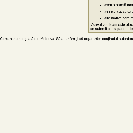
aveți o parolă fo
ați încercat să vă 
alte motive care t
Motivul verificarii este blo
se autentifice cu parole simp
Comunitatea digitală din Moldova. Să adunăm și să organizăm conținutul autohton d