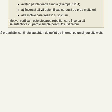
aveți o parolă foarte simplă (exemplu 1234)
ați încercat să vă autentificati nereusit de prea multe ori.
alte motive care trezesc suspiciuni.
Motivul verificarii este blocarea roboților care încerca să
se autentifice cu parole simple pentru toți utilizatorii.
 organizăm conținutul autohton de pe întreg internet pe un singur site web.