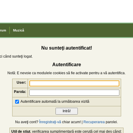
rum
Muzică
Nu sunteţi autentificat!
i când sunteţi logat.
Autentificare
Notă: E nevoie ca modulele cookies să fie activate pentru a vă autentifica.
User:
Parola:
Autentificare automată la următoarea vizită
Nu aveţi cont?
Înregistraţi-vă
chiar acum! |
Recuperarea
parolei.
Util de știut
, verificarea sumplimentară este cerută cel mai des când: