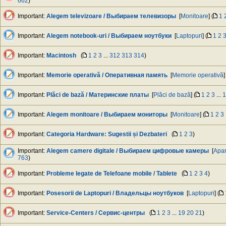
662
)
Important:
Alegem televizoare / Выбираем телевизоры
[
Monitoare
] (
1
Important:
Alegem notebook-uri / Выбираем ноутбуки
[
Laptopuri
] (
1
2
Important:
Macintosh
(
1
2
3
...
312
313
314
)
Important:
Memorie operativă / Оперативная память
[
Memorie operativă
]
Important:
Plăci de bază / Материнские платы
[
Plăci de bază
] (
1
2
3
...
1
Important:
Alegem monitoare / Выбираем мониторы
[
Monitoare
] (
1
2
3
Important:
Categoria Hardware: Sugestii și Dezbateri
(
1
2
3
)
Important:
Alegem camere digitale / Выбираем цифровые камеры
[
Apar
763
)
Important:
Probleme legate de Telefoane mobile / Tablete
(
1
2
3
4
)
Important:
Posesorii de Laptopuri / Владельцы ноутбуков
[
Laptopuri
] (
Important:
Service-Centers / Сервис-центры
(
1
2
3
...
19
20
21
)