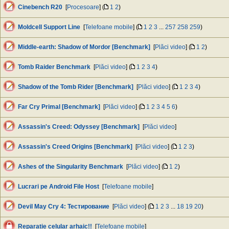
Cinebench R20
[
Procesoare
] (
1
2
)
Moldcell Support Line
[
Telefoane mobile
] (
1
2
3
...
257
258
259
)
Middle-earth: Shadow of Mordor [Benchmark]
[
Plăci video
] (
1
2
)
Tomb Raider Benchmark
[
Plăci video
] (
1
2
3
4
)
Shadow of the Tomb Rider [Benchmark]
[
Plăci video
] (
1
2
3
4
)
Far Cry Primal [Benchmark]
[
Plăci video
] (
1
2
3
4
5
6
)
Assassin's Creed: Odyssey [Benchmark]
[
Plăci video
]
Assassin's Creed Origins [Benchmark]
[
Plăci video
] (
1
2
3
)
Ashes of the Singularity Benchmark
[
Plăci video
] (
1
2
)
Lucrari pe Android File Host
[
Telefoane mobile
]
Devil May Cry 4: Тестирование
[
Plăci video
] (
1
2
3
...
18
19
20
)
Reparație celular arhaic!!
[
Telefoane mobile
]