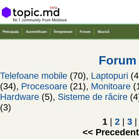
Principala
Autentificare
Înregistrare
Forum
Muzică
Forum
Telefoane mobile
(70),
Laptopuri
(4
(34),
Procesoare
(21),
Monitoare
(
Hardware
(5),
Sisteme de răcire
(4
(3)
1
|
2
|
3
|
<< Preceden