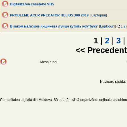
Digitalizarea casetelor VHS
PROBLEME ACER PREDATOR HELIOS 300 2019
[
Laptopuri
]
В каком магазине Кишинева лучше купить ноутбук?
[
Laptopuri
] (
1
2
)
1
|
2
|
3
|
<< Preceden
Mesaje noi
Navigare rapidă:
Comunitatea digitală din Moldova. Să adunăm și să organizăm conținutul autohton d