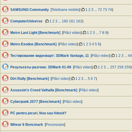
SAMSUNG Community
[
Telefoane mobile
] (
1
2
3
...
72
73
74
)
ComputerUniverse
(
1
2
3
...
160
161
162
)
Metro Last Light [Benchmark]
[
Plăci video
] (
1
2
3
...
7
8
9
)
Metro Exodus [Benchmark]
[
Plăci video
] (
1
2
3
4
5
6
)
Тестирование видеокарт: 3DMark Vantage, 11
[
Plăci video
] (
1
2
3
...
44
Результаты разгона: 3DMark 01-06
[
Plăci video
] (
1
2
3
...
257
258
259
)
Dirt Rally [Benchmark]
[
Plăci video
] (
1
2
3
...
5
6
7
)
Assassin's Creed Valhalla [Benchmark]
[
Plăci video
]
Cyberpunk 2077 [Benchmark]
[
Plăci video
]
PC pentru jocuri. Nou sau folosit?
Winrar 6 Bencmark
[
Procesoare
]