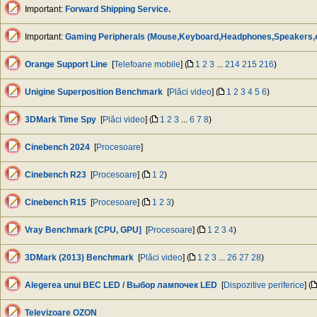
Important:
Forward Shipping Service.
Important:
Gaming Peripherals (Mouse,Keyboard,Headphones,Speakers,e
Orange Support Line
[
Telefoane mobile
] (
1
2
3
...
214
215
216
)
Unigine Superposition Benchmark
[
Plăci video
] (
1
2
3
4
5
6
)
3DMark Time Spy
[
Plăci video
] (
1
2
3
...
6
7
8
)
Cinebench 2024
[
Procesoare
]
Cinebench R23
[
Procesoare
] (
1
2
)
Cinebench R15
[
Procesoare
] (
1
2
3
)
Vray Benchmark [CPU, GPU]
[
Procesoare
] (
1
2
3
4
)
3DMark (2013) Benchmark
[
Plăci video
] (
1
2
3
...
26
27
28
)
Alegerea unui BEC LED / Выбор лампочек LED
[
Dispozitive periferice
] (
Televizoare OZON