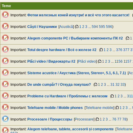
Teme
Important:
Фотки железных коней изнутри! и всё что этого касается!
Important:
Căşti / Наушники
[
Acustică
] (
1
2
3
...
594
595
596
)
Important:
Alegem componente PC / Выбираем компоненты ПК #2
(
1
Important:
Totul despre hardware / Всё о железе #2
(
1
2
3
...
376
377
3
Important:
Plăci video / Видеокарты #2
[
Plăci video
] (
1
2
3
...
1156
1157
Important:
Sisteme acustice / Акустика (Stereo, Stereo+, 5.1, 6.1, 7.1)
[
Ac
Important:
De unde cumpăr? / Откуда покупаю?
(
1
2
3
...
31
32
33
)
Important:
Probleme cu Hardware / Проблемы с железом
(
1
2
3
...
311
Important:
Telefoane mobile / Mobile phones
[
Telefoane mobile
] (
1
2
3
...
Important:
Procesoare / Процессоры
[
Procesoare
] (
1
2
3
...
76
77
78
)
Important:
Alegem telefoane, tablete, accesorii și componente
[
Telefoane