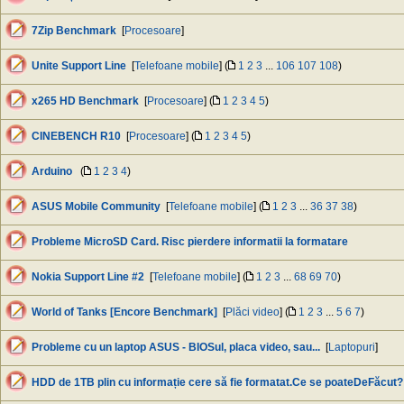
7Zip Benchmark
[
Procesoare
]
Unite Support Line
[
Telefoane mobile
] (
1
2
3
...
106
107
108
)
x265 HD Benchmark
[
Procesoare
] (
1
2
3
4
5
)
CINEBENCH R10
[
Procesoare
] (
1
2
3
4
5
)
Arduino
(
1
2
3
4
)
ASUS Mobile Community
[
Telefoane mobile
] (
1
2
3
...
36
37
38
)
Probleme MicroSD Card. Risc pierdere informatii la formatare
Nokia Support Line #2
[
Telefoane mobile
] (
1
2
3
...
68
69
70
)
World of Tanks [Encore Benchmark]
[
Plăci video
] (
1
2
3
...
5
6
7
)
Probleme cu un laptop ASUS - BIOSul, placa video, sau...
[
Laptopuri
]
HDD de 1TB plin cu informație cere să fie formatat.Ce se poateDeFăcut?