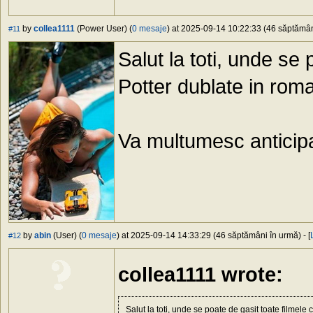
by
collea1111
(Power User) (
0 mesaje
) at 2025-09-14 10:22:33 (46 săptămâni
#11
Salut la toti, unde se
Potter dublate in rom
Va multumesc anticipat
by
abin
(User) (
0 mesaje
) at 2025-09-14 14:33:29 (46 săptămâni în urmă) - [
#12
collea1111 wrote:
Salut la toti, unde se poate de gasit toate filmel