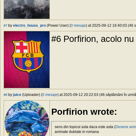
by
electro_house_pro
(Power User) (
0 mesaje
) at 2025-09-12 16:40:03 (46 s
#7
#6 Porfirion, acolo n
by
juice
(Uploader) (
0 mesaje
) at 2025-09-12 20:22:03 (46 săptămâni în urmă)
#8
Porfirion wrote:
sens din topicul asta daca este asta (
Desene anim
animate dublate in romana