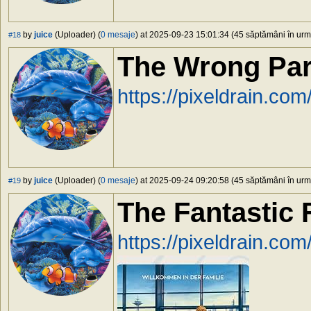
by
juice
(Uploader) (
0 mesaje
) at 2025-09-23 15:01:34 (45 săptămâni în urmă
#18
The Wrong Par
https://pixeldrain.c
by
juice
(Uploader) (
0 mesaje
) at 2025-09-24 09:20:58 (45 săptămâni în urmă
#19
The Fantastic 
https://pixeldrain.co