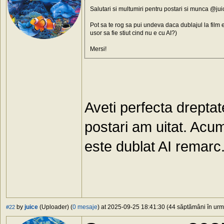
Salutari si multumiri pentru postari si munca @jui
Pot sa te rog sa pui undeva daca dublajul la film e
usor sa fie stiut cind nu e cu AI?)
Mersi!
Aveti perfecta dreptat
postari am uitat. Acu
este dublat AI remarc
by
juice
(Uploader) (
0 mesaje
) at 2025-09-25 18:41:30 (44 săptămâni în urmă
#22