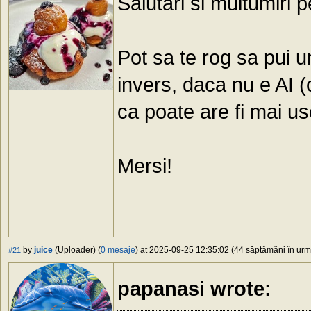
Salutari si multumiri 
Pot sa te rog sa pui u
invers, daca nu e AI (
ca poate are fi mai uso
Mersi!
by
juice
(Uploader) (
0 mesaje
) at 2025-09-25 12:35:02 (44 săptămâni în urmă
#21
papanasi wrote: