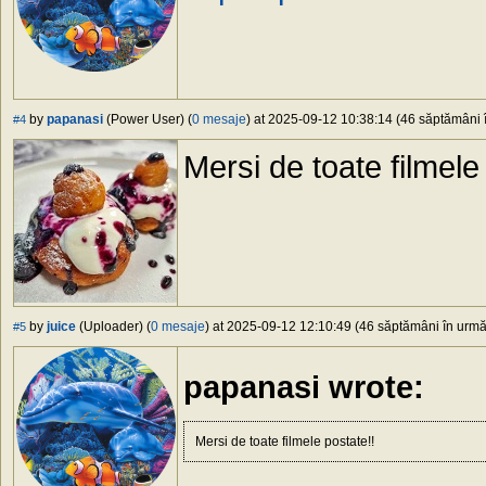
by
papanasi
(Power User) (
0 mesaje
) at 2025-09-12 10:38:14 (46 săptămâni î
#4
Mersi de toate filmele
by
juice
(Uploader) (
0 mesaje
) at 2025-09-12 12:10:49 (46 săptămâni în urmă)
#5
papanasi wrote:
Mersi de toate filmele postate!!