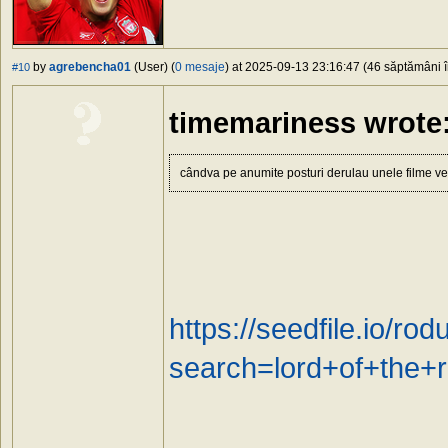
by
agrebencha01
(User) (
0 mesaje
) at 2025-09-13 23:16:47 (46 săptămâni în
#10
timemariness wrote
cândva pe anumite posturi derulau unele filme ves
https://seedfile.io/r
search=lord+of+the+