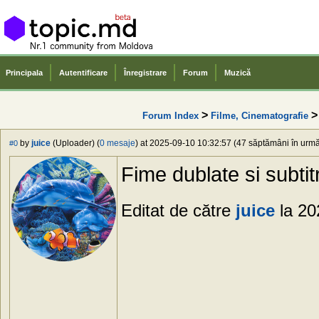
Principala
Autentificare
Înregistrare
Forum
Muzică
>
Forum Index
Filme, Cinematografie
by
juice
(Uploader) (
0 mesaje
) at 2025-09-10 10:32:57 (47 săptămâni în urmă)
#0
Fime dublate si subti
Editat de către
juice
la 20