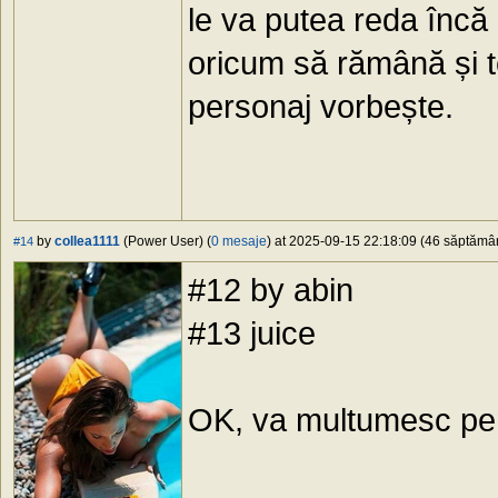
le va putea reda încă 
oricum să rămână și te
personaj vorbește.
by
collea1111
(Power User) (
0 mesaje
) at 2025-09-15 22:18:09 (46 săptămâni
#14
#12 by abin
#13 juice
OK, va multumesc pen