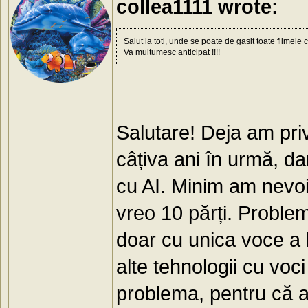
collea1111 wrote:
Salut la toti, unde se poate de gasit toate filmel
Va multumesc anticipat !!!!
Salutare! Deja am priv
câțiva ani în urmă, da
cu AI. Minim am nevoi
vreo 10 părți. Proble
doar cu unica voce a l
alte tehnologii cu voci
problema, pentru că ac