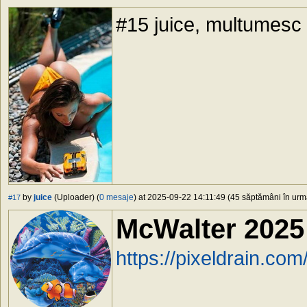
#15 juice, multumesc m
by
juice
(Uploader) (
0 mesaje
) at 2025-09-22 14:11:49 (45 săptămâni în urmă
#17
McWalter 2025
https://pixeldrain.