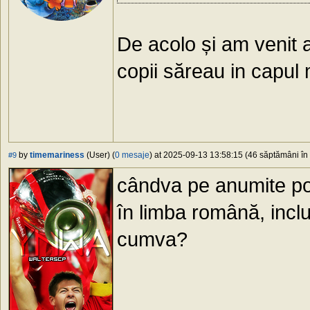
De acolo și am venit 
copii săreau in capul
by
timemariness
(User) (
0 mesaje
) at 2025-09-13 13:58:15 (46 săptămâni în 
#9
cândva pe anumite pos
în limba română, inclu
cumva?