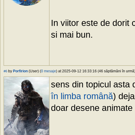
In viitor este de dorit
si mai bun.
by
Porfirion
(User) (
0 mesaje
) at 2025-09-12 16:33:16 (46 săptămâni în urmă) 
#6
sens din topicul asta 
în limba română
) dej
doar desene animate 