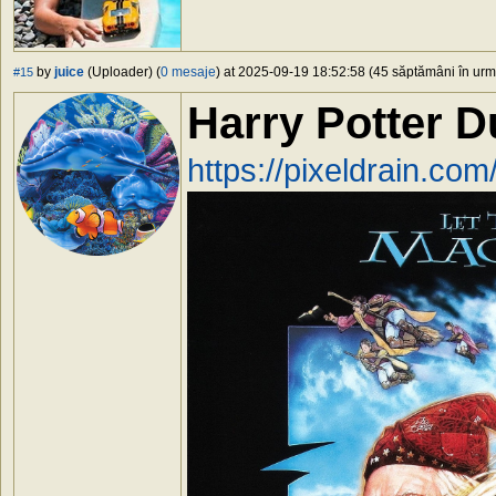
by
juice
(Uploader) (
0 mesaje
) at 2025-09-19 18:52:58 (45 săptămâni în urmă
#15
Harry Potter 
https://pixeldrain.c