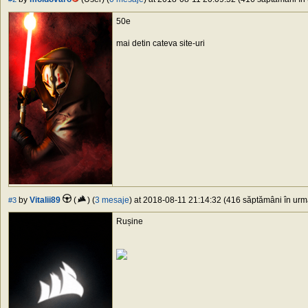
50e
mai detin cateva site-uri
by
Vitalii89
(
) (
3 mesaje
) at 2018-08-11 21:14:32 (416 săptămâni în urmă
#3
Rușine