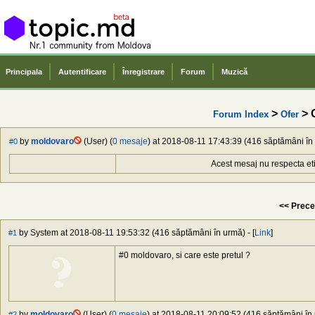
Principala
Autentificare
Înregistrare
Forum
Muzică
>
> O
Forum Index
Ofer
by
moldovaro
(User) (
0 mesaje
) at 2018-08-11 17:43:39 (416 săptămâni în 
#0
Acest mesaj nu respecta et
<< Prece
by System at 2018-08-11 19:53:32 (416 săptămâni în urmă) - [
Link
]
#1
#0 moldovaro, si care este pretul ?
by
moldovaro
(User) (
0 mesaje
) at 2018-08-11 20:09:52 (416 săptămâni în 
#2