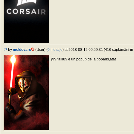
by
moldovaro
(User) (
0 mesaje
) at 2018-08-12 09:59:31 (416 săptămâni în 
#7
@Vitalii89 e un popup de la popads,atat