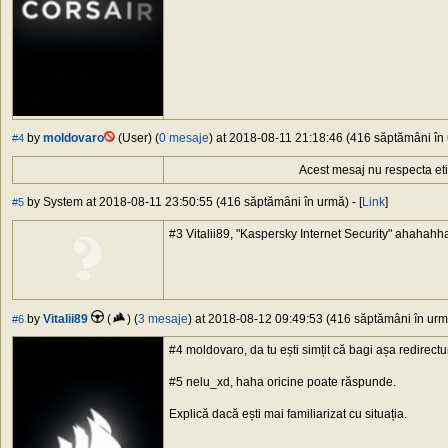
by
moldovaro
(User) (
0 mesaje
) at 2018-08-11 21:18:46 (416 săptămâni în 
#4
Acest mesaj nu respecta et
by System at 2018-08-11 23:50:55 (416 săptămâni în urmă) - [
Link
]
#5
#3 Vitalii89, "Kaspersky Internet Security" ahahahh
by
Vitalii89
(
) (
3 mesaje
) at 2018-08-12 09:49:53 (416 săptămâni în urmă
#6
#4 moldovaro, da tu ești simțit că bagi așa redirectur
#5 nelu_xd, haha oricine poate răspunde.
Explică dacă ești mai familiarizat cu situația.