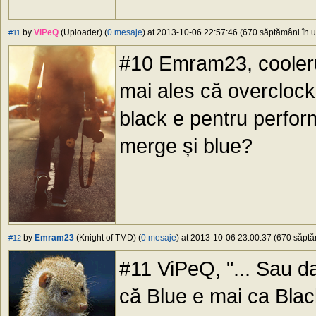
by
ViPeQ
(Uploader) (
0 mesaje
) at 2013-10-06 22:57:46 (670 săptămâni în ur
#11
#10 Emram23, coolerul
mai ales că overclock
black e pentru perfo
merge și blue?
by
Emram23
(Knight of TMD) (
0 mesaje
) at 2013-10-06 23:00:37 (670 săptăm
#12
#11 ViPeQ, "... Sau d
că Blue e mai ca Bla