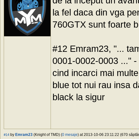
de la inceput un avant
la fel daca din vga pe
760GTX sunt foarte 
#12 Emram23, "... ta
0001-0002-0003 ..." - 
cind incarci mai mult
blue tot nui rau insa 
black la sigur
by
Emram23
(Knight of TMD) (
0 mesaje
) at 2013-10-06 23:11:22 (670 săptăm
#14