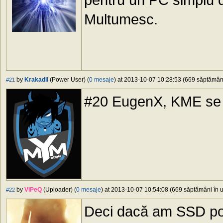
Multumesc.
by
Krakadil
(Power User) (
0 mesaje
) at 2013-10-07 10:28:53 (669 săptămâni 
#21
#20 EugenX, KME se p
by
ViPeQ
(Uploader) (
0 mesaje
) at 2013-10-07 10:54:08 (669 săptămâni în u
#22
Deci dacă am SSD pot 