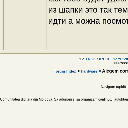
из шапки это так т
идти а можна посмо
1
2
3
4
5
6
7
8
9
10
...
1279
128
<< Prece
>
> Alegem co
Forum Index
Hardware
Navigare rapidă:
Comunitatea digitală din Moldova. Să adunăm și să organizăm conținutul autohton d