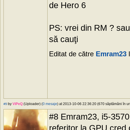
de Hero 6
PS: vrei din RM ? sau
să cauţi
Editat de către
Emram23
l
by
ViPeQ
(Uploader) (
0 mesaje
) at 2013-10-06 22:36:20 (670 săptămâni în ur
#9
#8 Emram23, i5-3570,
referitor la GPU cred