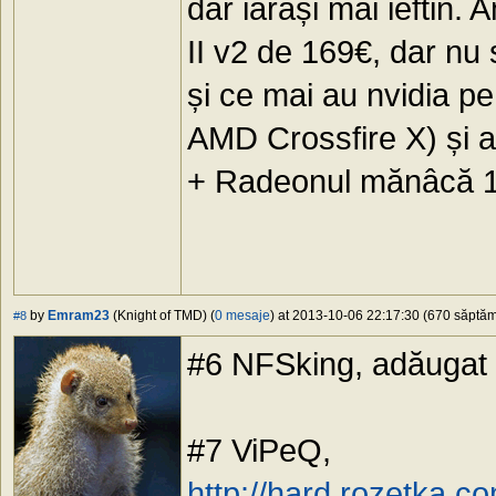
dar iarăși mai ieftin
II v2 de 169€, dar n
și ce mai au nvidia pe
AMD Crossfire X) și a
+ Radeonul mănâcă 1
by
Emram23
(Knight of TMD) (
0 mesaje
) at 2013-10-06 22:17:30 (670 săptămâ
#8
#6 NFSking, adăugat
#7 ViPeQ,
http://hard.rozetka.