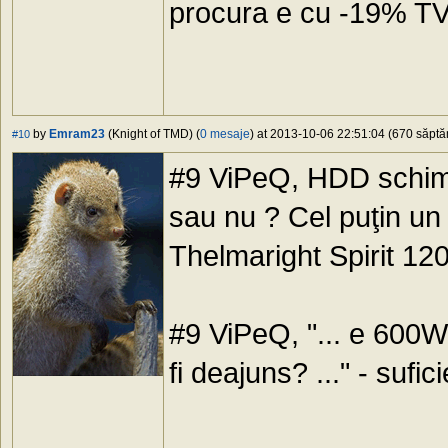
procura e cu -19% T
by
Emram23
(Knight of TMD) (
0 mesaje
) at 2013-10-06 22:51:04 (670 săptăm
#10
#9 ViPeQ, HDD schim
sau nu ? Cel puţin un
Thelmaright Spirit 12
#9 ViPeQ, "... e 600
fi deajuns? ..." - sufi