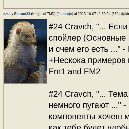
by
Emram23
(Knight of TMD) (
0 mesaje
) at 2013-10-07 11:59:04 (669 săptăm
#25
#24 Cravch, "... Есл
спойлер (Основные 
и счем его есть ..."
+Нескока примеров к
Fm1 and FM2
#24 Cravch, "... Те
немного пугают ..." 
компоненты хочеш м
как тебе будет удо