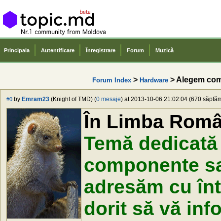
Principala
Autentificare
Înregistrare
Forum
Muzică
>
> Alegem co
Forum Index
Hardware
by
Emram23
(Knight of TMD) (
0 mesaje
) at 2013-10-06 21:02:04 (670 săptămâ
#0
În Limba Rom
Temă dedicată
componente sau
adresăm cu înt
dorit să vă info