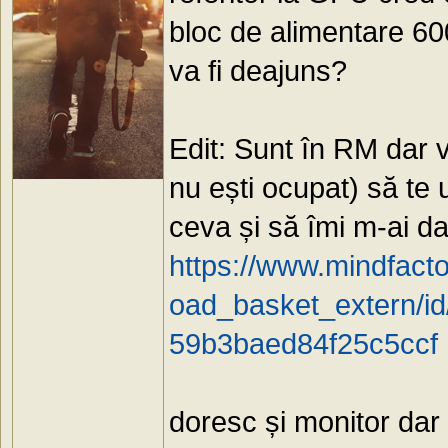
bloc de alimentare 6
va fi deajuns?
Edit: Sunt în RM dar 
nu ești ocupat) să te u
ceva și să îmi m-ai dai
https://www.mindfacto
oad_basket_extern/
59b3baed84f25c5ccf
doresc și monitor dar 