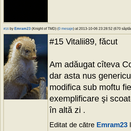
by
Emram23
(Knight of TMD) (
0 mesaje
) at 2013-10-06 23:28:52 (670 săptăm
#16
#15 Vitalii89, făcut
Am adăugat cîteva Co
dar asta nus generic
modifica sub moftu fie
exemplificare şi scoa
în altă zi .
Editat de către
Emram23
l