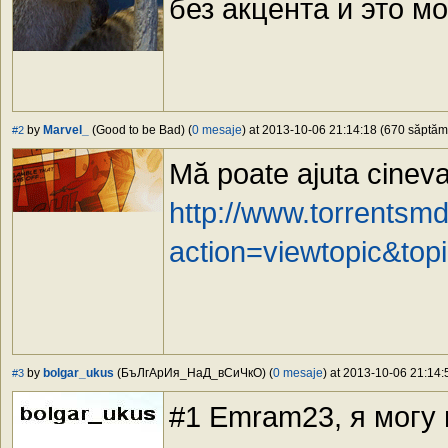
без акцента и это м
by
Marvel_
(Good to be Bad) (
0 mesaje
) at 2013-10-06 21:14:18 (670 săptămâ
#2
Mă poate ajuta cinev
http://www.torrentsm
action=viewtopic&t
by
bolgar_ukus
(БъЛгАрИя_НаД_вСиЧкО) (
0 mesaje
) at 2013-10-06 21:14:
#3
#1 Emram23, я могу 