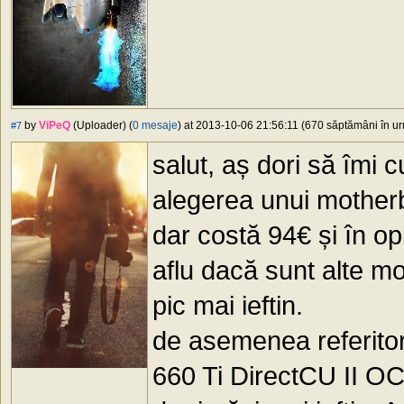
by
ViPeQ
(Uploader) (
0 mesaje
) at 2013-10-06 21:56:11 (670 săptămâni în urm
#7
salut, aș dori să îmi
alegerea unui mother
dar costă 94€ și în o
aflu dacă sunt alte m
pic mai ieftin.
de asemenea referit
660 Ti DirectCU II OC 