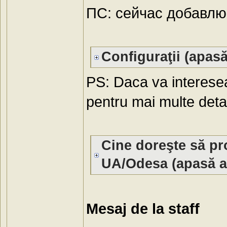
ПС: сейчас добавлю
Configuraţii (apasă
PS: Daca va interesea
pentru mai multe detal
Cine doreşte să p
UA/Odesa (apasă ai
Mesaj de la staff