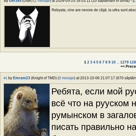
By
Derzkii
(User) (
1 mesaje
) at 2026-05-25 16:03:11 (10 săptămâni în urmă) - [
L
Rebyata, cine are nevoie de căşti, la ultra sunt ab
1
2
3
4
5
6
7
8
9
10
...
1279
128
<< Prece
by
Emram23
(Knight of TMD) (
0 mesaje
) at 2013-10-06 21:07:17 (670 săptămâ
#1
Ребята, если мой ру
всё что на рууском 
румынском в загалов
писать правильно на