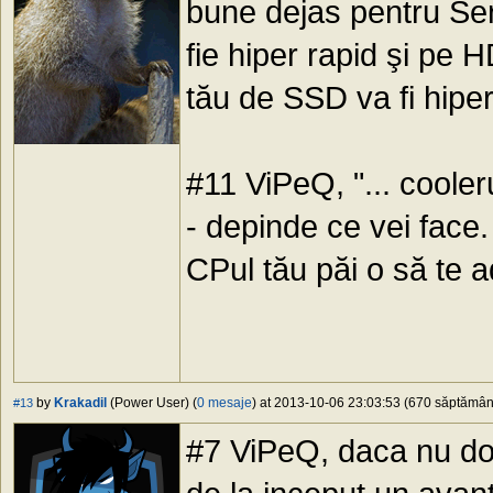
bune dejas pentru Ser
fie hiper rapid şi p
tău de SSD va fi hiper
#11 ViPeQ, "... cooler
- depinde ce vei face
CPul tău păi o să te a
by
Krakadil
(Power User) (
0 mesaje
) at 2013-10-06 23:03:53 (670 săptămâni 
#13
#7 ViPeQ, daca nu dore