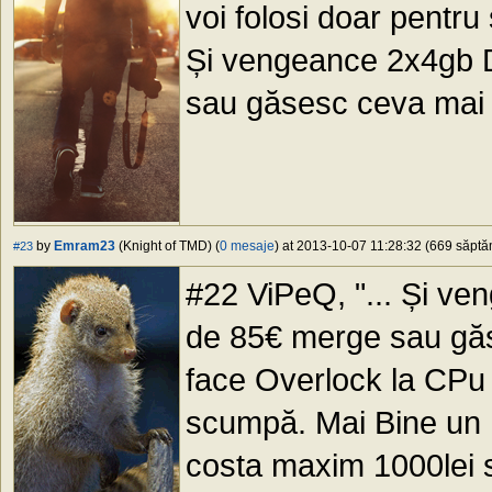
voi folosi doar pentru
Și vengeance 2x4gb 
sau găsesc ceva mai i
by
Emram23
(Knight of TMD) (
0 mesaje
) at 2013-10-07 11:28:32 (669 săptăm
#23
#22 ViPeQ, "... Și 
de 85€ merge sau găse
face Overlock la CPu 
scumpă. Mai Bine un H
costa maxim 1000lei 