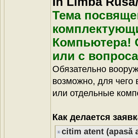
În Limba Rusă
Тема посвяще
комплектующи
Компьютера! 
или с вопрос
Обязательно вооруж
возможно, для чего 
или отдельные компо
Как делается заявк
citim atent (apasă a