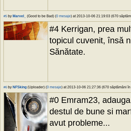
by
Marvel_
(Good to be Bad) (
0 mesaje
) at 2013-10-06 21:19:03 (670 săptămâ
#5
#4 Kerrigan, prea mul
topicul cuvenit, însă 
Sănătate.
by
NFSking
(Uploader) (
0 mesaje
) at 2013-10-06 21:27:36 (670 săptămâni în 
#6
#0 Emram23, adauga i
destul de bune si mar
avut probleme...