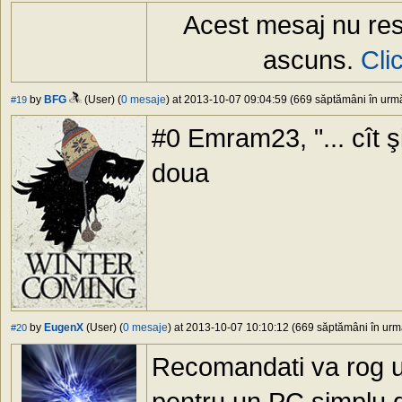
Acest mesaj nu res
ascuns.
Cli
by
BFG
(User) (
0 mesaje
) at 2013-10-07 09:04:59 (669 săptămâni în urmă)
#19
#0 Emram23, "... cît ş
doua
by
EugenX
(User) (
0 mesaje
) at 2013-10-07 10:10:12 (669 săptămâni în urmă
#20
Recomandati va rog un
pentru un PC simplu de