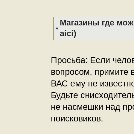
Магазины где мож
aici)
Просьба: Если челов
вопросом, примите в
ВАС ему не известно
Будьте снисходител
не насмешки над пр
поисковиков.