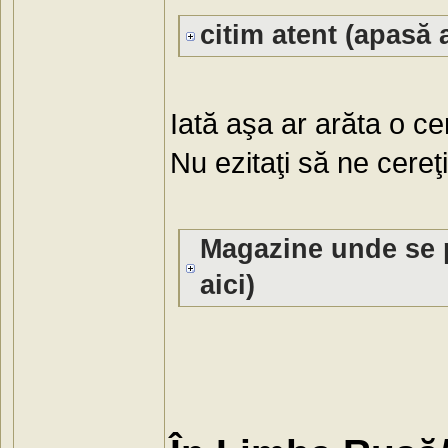
citim atent (apasă a
Iată aşa ar arăta o c
Nu ezitaţi să ne cereţ
Magazine unde se 
aici)