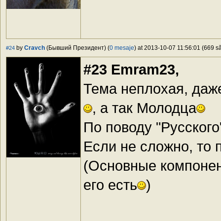
by
Cravch
(Бывший Президент) (
0 mesaje
) at 2013-10-07 11:56:01 (669 să
#24
#23 Emram23,
Тема неплохая, даж
, а так Молодца
По поводу "Русского
Если не сложно, то 
(Основные компонент
его есть
)