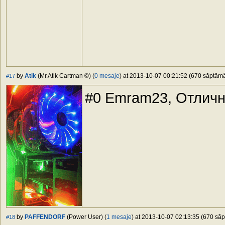
by
Atik
(Mr.Atik Cartman ©) (
0 mesaje
) at 2013-10-07 00:21:52 (670 săptămân
#17
#0 Emram23, Отличн
by
PAFFENDORF
(Power User) (
1 mesaje
) at 2013-10-07 02:13:35 (670 săpt
#18