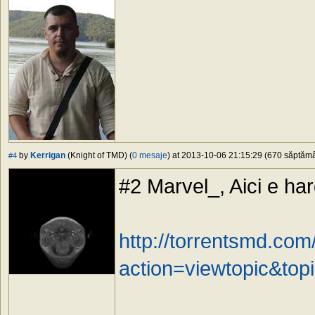
by
Kerrigan
(Knight of TMD) (
0 mesaje
) at 2013-10-06 21:15:29 (670 săptămân
#4
#2 Marvel_, Aici e ha
http://torrentsmd.co
action=viewtopic&top