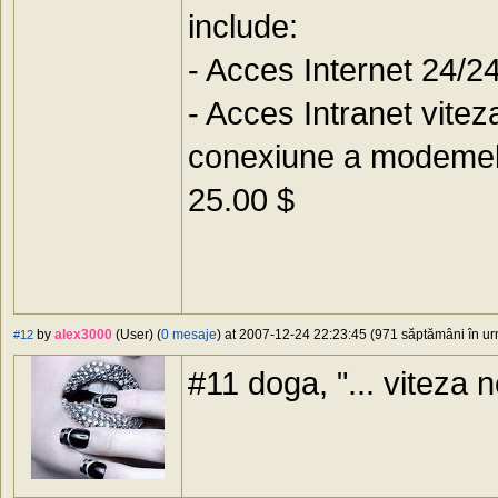
include:
- Acces Internet 24/2
- Acces Intranet vitez
conexiune a modemelor 
25.00 $
by
alex3000
(User) (
0 mesaje
) at 2007-12-24 22:23:45 (971 săptămâni în urm
#12
#11 doga, "... viteza ne