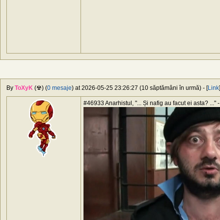
By
ToXyK
(☢) (
0 mesaje
) at 2026-05-25 23:26:27 (10 săptămâni în urmă) - [
Link
#46933 Anarhistul, "... Și nafig au facut ei asta? ..." -