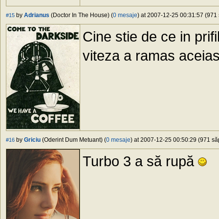
by
Adrianus
(Doctor In The House) (
0 mesaje
) at 2007-12-25 00:31:57 (971 
#15
Cine stie de ce in pri
viteza a ramas aceias
by
Griciu
(Oderint Dum Metuant) (
0 mesaje
) at 2007-12-25 00:50:29 (971 săp
#16
Turbo 3 a să rupă