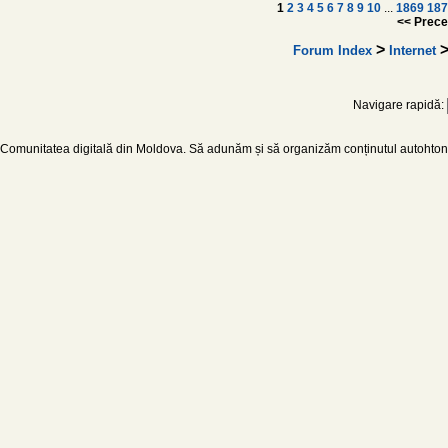
1
2
3
4
5
6
7
8
9
10
...
1869
187
<< Prece
>
Forum Index
Internet
Navigare rapidă:
Comunitatea digitală din Moldova. Să adunăm și să organizăm conținutul autohton d