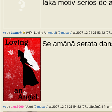
Iaka motiv serios de 
by
Lexus®
(VIP | Loving An
Angel
) (
0 mesaje
) at 2007-12-24 21:53:42 (971
#8
Se amână serata dans
by
alex3000
(User) (
0 mesaje
) at 2007-12-24 21:54:52 (971 săptămâni în urmă
#9