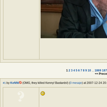
1
2
3
4
5
6
7
8
9
10
...
1869
187
<< Prece
by
KeNNi
(OMG, they killed Kenny! Bastards!) (
0 mesaje
) at 2007-12-24 20:
#1