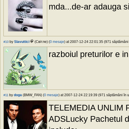
mda...de-ar adauga si
by
Slavuttici
(Свiтлe) (
0 mesaje
) at 2007-12-24 22:01:35 (971 săptămâni î
#10
razboiul preturilor e in 
by
doga
(BMW_FAN) (
0 mesaje
) at 2007-12-24 22:19:39 (971 săptămâni în u
#11
TELEMEDIA UNLIM 
ADSLucky Pachetul de