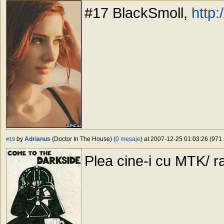
#17 BlackSmoll,
http:
by
Adrianus
(Doctor In The House) (
0 mesaje
) at 2007-12-25 01:03:26 (971 
#19
Plea cine-i cu MTK/ r