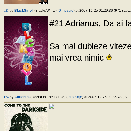
by
BlackSmoll
(Black&White) (
0 mesaje
) at 2007-12-25 01:29:36 (971 săptăm
#23
#21 Adrianus, Da ai f
Sa mai dubleze viteze
mai vrea nimic
by
Adrianus
(Doctor In The House) (
0 mesaje
) at 2007-12-25 01:35:43 (971 
#24