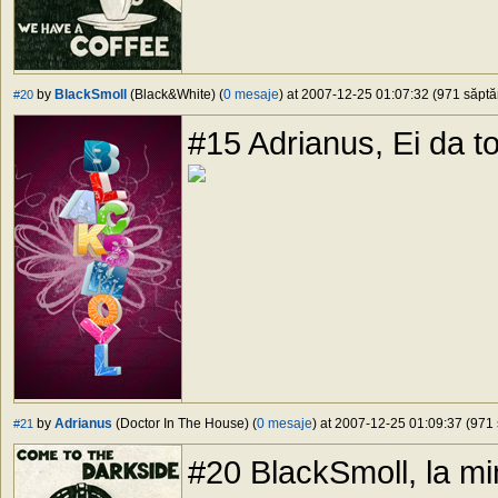
by
BlackSmoll
(Black&White) (
0 mesaje
) at 2007-12-25 01:07:32 (971 săptăm
#20
#15 Adrianus, Ei da to
by
Adrianus
(Doctor In The House) (
0 mesaje
) at 2007-12-25 01:09:37 (971 
#21
#20 BlackSmoll, la min