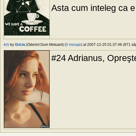
Asta cum inteleg ca 
by
Griciu
(Oderint Dum Metuant) (
0 mesaje
) at 2007-12-25 01:37:46 (971 săp
#25
#24 Adrianus, Opreşte 