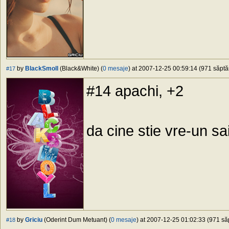
by
BlackSmoll
(Black&White) (
0 mesaje
) at 2007-12-25 00:59:14 (971 săptăm
#17
#14 apachi, +2
da cine stie vre-un sa
by
Griciu
(Oderint Dum Metuant) (
0 mesaje
) at 2007-12-25 01:02:33 (971 săp
#18