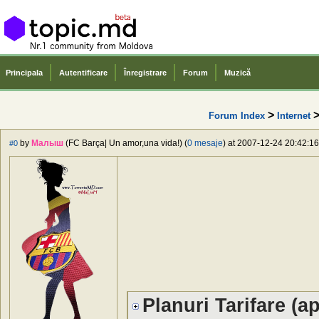
Principala
Autentificare
Înregistrare
Forum
Muzică
>
Forum Index
Internet
by
Малыш
(FC Barça| Un amor,una vida!) (
0 mesaje
) at 2007-12-24 20:42:16
#0
Planuri Tarifare (ap