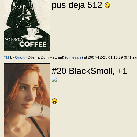
pus deja 512
by
Griciu
(Oderint Dum Metuant) (
0 mesaje
) at 2007-12-25 01:10:29 (971 săp
#22
#20 BlackSmoll, +1