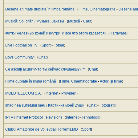
Desene animate dublate în limba română
(
Filme, Cinematografie
-
Desene an
Muzică: Solicitări / Музыка: Заказы
(
Muzică
-
Caut
)
Фотки железных коней изнутри! и всё что этого касается!
(
Hardware
)
Live Football on TV
(
Sport
-
Fotbal
)
Boys Community!
(
Chat
)
Ce asculţi acum?/Что ты сейчас слушаешь?™
(
Chat
)
Filme dublate în limba română
(
Filme, Cinematografie
-
Actori şi filme
)
MOLDTELECOM S.A.
(
Internet
-
Provideri
)
Imaginea sufletului meu / Картинка моей души
(
Chat
-
Fotografii
)
IPTV (Internet Protocol Television)
(
Internet
-
Tehnologii
)
Clubul Amatorilor de Volleyball Torrents.MD
(
Sport
)