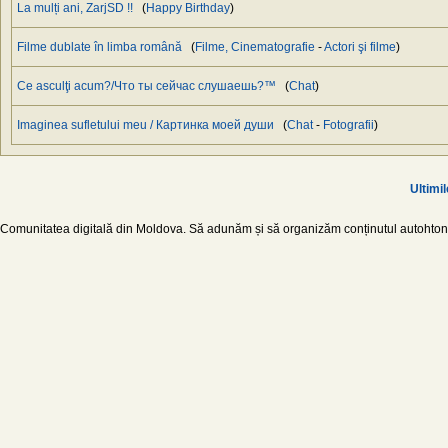
La mulți ani, ZarjSD !!
(
Happy Birthday
)
Filme dublate în limba română
(
Filme, Cinematografie
-
Actori şi filme
)
Ce asculţi acum?/Что ты сейчас слушаешь?™
(
Chat
)
Imaginea sufletului meu / Картинка моей души
(
Chat
-
Fotografii
)
Ultimil
Comunitatea digitală din Moldova. Să adunăm și să organizăm conținutul autohton d