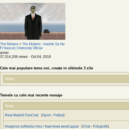
The Motans
>
The Motans - Inainte Sa Ne
Fi Nascut | Videoclip Oficial
ansel
37,314,206 views ･ Oct 04, 2018
Cele mai populare teme noi, create in ultimele 3 zile
Tema
Temele cu cele mai recente mesaje
Tema
Real Madrid FanClub
(
Sport
-
Fotbal
)
Imaginea sufletului meu / Картинка моей души
(
Chat
-
Fotografii
)