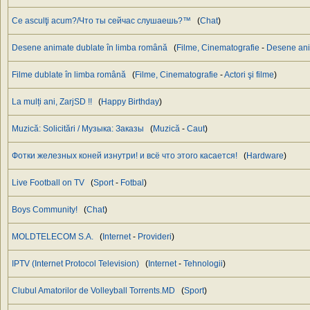
Ce asculţi acum?/Что ты сейчас слушаешь?™
(
Chat
)
Desene animate dublate în limba română
(
Filme, Cinematografie
-
Desene an
Filme dublate în limba română
(
Filme, Cinematografie
-
Actori şi filme
)
La mulți ani, ZarjSD !!
(
Happy Birthday
)
Muzică: Solicitări / Музыка: Заказы
(
Muzică
-
Caut
)
Фотки железных коней изнутри! и всё что этого касается!
(
Hardware
)
Live Football on TV
(
Sport
-
Fotbal
)
Boys Community!
(
Chat
)
MOLDTELECOM S.A.
(
Internet
-
Provideri
)
IPTV (Internet Protocol Television)
(
Internet
-
Tehnologii
)
Clubul Amatorilor de Volleyball Torrents.MD
(
Sport
)