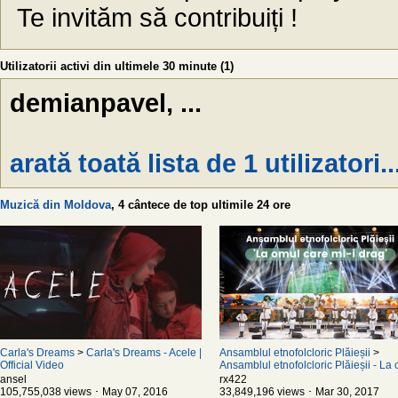
Te invităm să contribuiți !
Utilizatorii activi din ultimele 30 minute (1)
demianpavel, ...
arată toată lista de 1 utilizatori..
Muzică din Moldova
, 4 cântece de top ultimile 24 ore
Carla's Dreams
>
Carla's Dreams - Acele |
Ansamblul etnofolcloric Plăieșii
>
Official Video
Ansamblul etnofolcloric Plăieșii - La
care mi-i drag
ansel
rx422
105,755,038 views ･ May 07, 2016
33,849,196 views ･ Mar 30, 2017