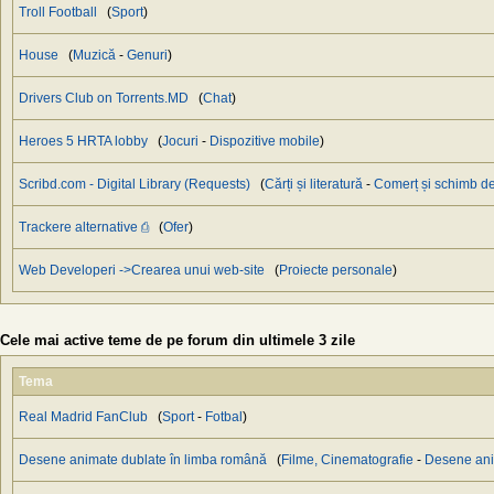
Troll Football
(
Sport
)
House
(
Muzică
-
Genuri
)
Drivers Club on Torrents.MD
(
Chat
)
Heroes 5 HRTA lobby
(
Jocuri
-
Dispozitive mobile
)
Scribd.com - Digital Library (Requests)
(
Cărți și literatură
-
Сomerț și schimb de
Trackere alternative ⎙
(
Ofer
)
Web Developeri ->Crearea unui web-site
(
Proiecte personale
)
Cele mai active teme de pe forum din ultimele 3 zile
Tema
Real Madrid FanClub
(
Sport
-
Fotbal
)
Desene animate dublate în limba română
(
Filme, Cinematografie
-
Desene an